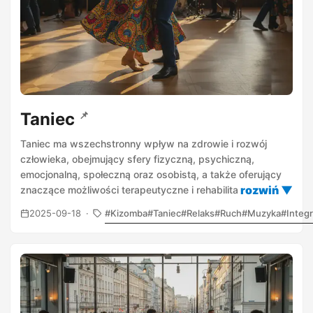
Taniec
📌
Taniec ma wszechstronny wpływ na zdrowie i rozwój
człowieka, obejmujący sfery fizyczną, psychiczną,
emocjonalną, społeczną oraz osobistą, a także oferujący
znaczące możliwości terapeutyczne i rehabilitacyjne.
2025-09-18
Kizomba
Taniec
Relaks
Ruch
Muzyka
Integr