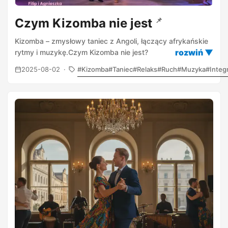
Czym Kizomba nie jest
📌
Kizomba – zmysłowy taniec z Angoli, łączący afrykańskie
rytmy i muzykę.Czym Kizomba nie jest?
2025-08-02
Kizomba
Taniec
Relaks
Ruch
Muzyka
Integ