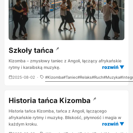
Szkoły tańca
📌
Kizomba – zmysłowy taniec z Angoli, łączący afrykańskie
rytmy i karaibską muzykę.
2025-08-02
Kizomba
Taniec
Relaks
Ruch
Muzyka
Integ
Historia tańca Kizomba
📌
Historia tańca Kizomba, tańca z Angoli, łączącego
afrykańskie rytmy i muzykę. Bliskość, płynność i magia w
każdym kroku.