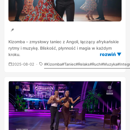
📌
Kizomba – zmysłowy taniec z Angoli, łączący afrykańskie
rytmy i muzykę. Bliskość, płynność i magia w każdym
kroku.
2025-08-02
Kizomba
Taniec
Relaks
Ruch
Muzyka
Integ