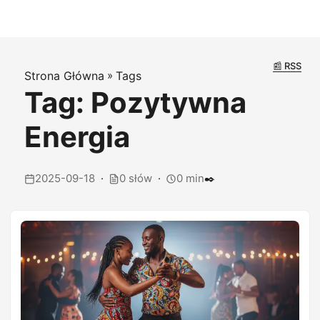
📰 RSS
Strona Główna
»
Tags
Tag: Pozytywna
Energia
2025-09-18
0 słów
0 min
✒️