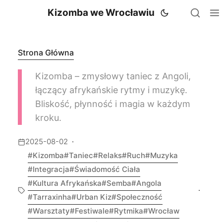
Kizomba we Wrocławiu
Strona Główna
Kizomba – zmysłowy taniec z Angoli,
łączący afrykańskie rytmy i muzykę.
Bliskość, płynność i magia w każdym
kroku.
2025-08-02
Kizomba
Taniec
Relaks
Ruch
Muzyka
Integracja
Świadomość Ciała
Kultura Afrykańska
Semba
Angola
Tarraxinha
Urban Kiz
Społeczność
Warsztaty
Festiwale
Rytmika
Wrocław