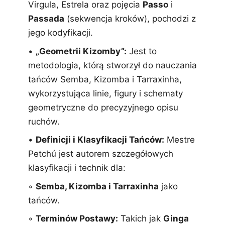
Virgula, Estrela oraz pojęcia
Passo
i
Passada
(sekwencja kroków), pochodzi z
jego kodyfikacji.
•
„Geometrii Kizomby”:
Jest to
metodologia, którą stworzył do nauczania
tańców Semba, Kizomba i Tarraxinha,
wykorzystująca linie, figury i schematy
geometryczne do precyzyjnego opisu
ruchów.
•
Definicji i Klasyfikacji Tańców:
Mestre
Petchú jest autorem szczegółowych
klasyfikacji i technik dla:
◦
Semba, Kizomba i Tarraxinha
jako
tańców.
◦
Terminów Postawy:
Takich jak
Ginga