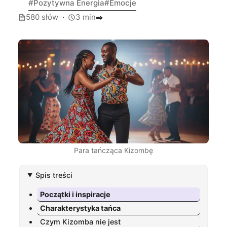
Pozytywna Energia
Emocje
580 słów
3 min
✒️
Para tańcząca Kizombę
Spis treści
Początki i inspiracje
Charakterystyka tańca
Czym Kizomba nie jest