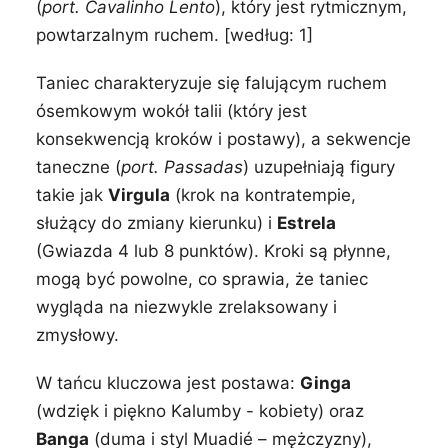
(
port. Cavalinho Lento
), który jest rytmicznym,
powtarzalnym ruchem. [według: 1]
Taniec charakteryzuje się falującym ruchem
ósemkowym wokół talii (który jest
konsekwencją kroków i postawy), a sekwencje
taneczne (
port. Passadas
) uzupełniają figury
takie jak
Virgula
(krok na kontratempie,
służący do zmiany kierunku) i
Estrela
(Gwiazda 4 lub 8 punktów). Kroki są płynne,
mogą być powolne, co sprawia, że taniec
wygląda na niezwykle zrelaksowany i
zmysłowy.
W tańcu kluczowa jest postawa:
Ginga
(wdzięk i piękno Kalumby - kobiety) oraz
Banga
(duma i styl Muadié – mężczyzny),