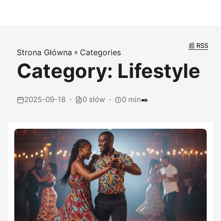
📰 RSS
Strona Główna
»
Categories
Category: Lifestyle
2025-09-18
0 słów
0 min
✒️