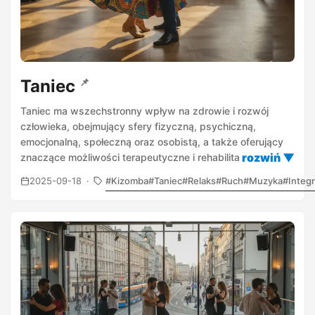
Taniec
📌
Taniec ma wszechstronny wpływ na zdrowie i rozwój
człowieka, obejmujący sfery fizyczną, psychiczną,
emocjonalną, społeczną oraz osobistą, a także oferujący
znaczące możliwości terapeutyczne i rehabilitacyjne.
2025-09-18
Kizomba
Taniec
Relaks
Ruch
Muzyka
Integr