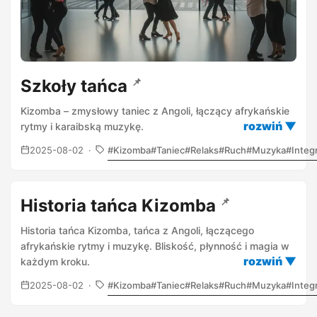
Szkoły tańca
📌
Kizomba – zmysłowy taniec z Angoli, łączący afrykańskie
rytmy i karaibską muzykę.
2025-08-02
Kizomba
Taniec
Relaks
Ruch
Muzyka
Integ
Historia tańca Kizomba
📌
Historia tańca Kizomba, tańca z Angoli, łączącego
afrykańskie rytmy i muzykę. Bliskość, płynność i magia w
każdym kroku.
2025-08-02
Kizomba
Taniec
Relaks
Ruch
Muzyka
Integ