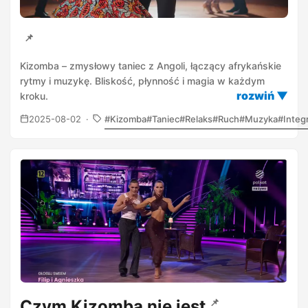
📌
Kizomba – zmysłowy taniec z Angoli, łączący afrykańskie
rytmy i muzykę. Bliskość, płynność i magia w każdym
kroku.
2025-08-02
Kizomba
Taniec
Relaks
Ruch
Muzyka
Integ
Czym Kizomba nie jest
📌